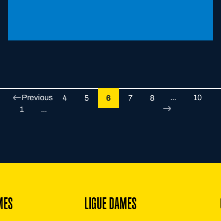
Previous
...
10
4
5
6
7
8
1
...
MES
LIGUE DAMES