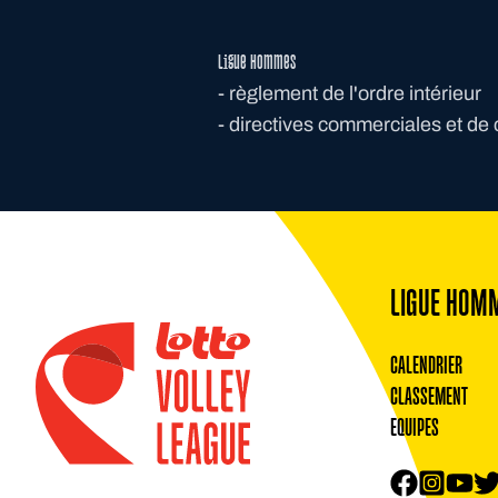
Ligue Hommes
-
règlement de l'ordre intérieur
-
d
irectives commerciales et de 
Footer
LIGUE HOM
CALENDRIER
CLASSEMENT
EQUIPES