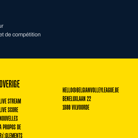
ur
et de compétition
OVERIGE
HELLO@BELGIANVOLLEYLEAGUE.BE
BENELUXLAAN 22
LIVE STREAM
1800 VILVOORDE
LIVE SCORE
NOUVELLES
A PROPOS DE
RÈGLEMENTS