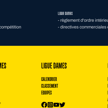
Ligue dames
-
règlement d'ordre intérie
compétition
-
directives commerciales 
MES
LIGUE DAMES
CALENDRIER
CLASSEMENT
EQUIPES