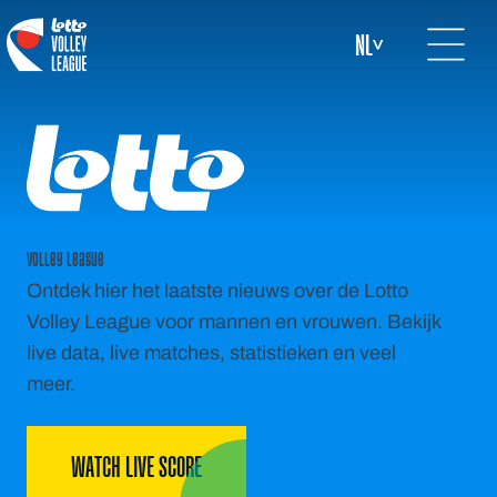
Open mai
logo-white
NL
Volley league
Ontdek hier het laatste nieuws over de Lotto
Volley League voor mannen en vrouwen. Bekijk
live data, live matches, statistieken en veel
meer.
WATCH LIVE SCORE