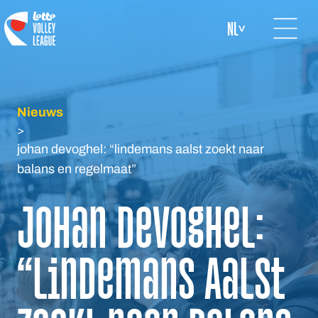
Open mai
logo-white
NL
Nieuws
>
johan devoghel: “lindemans aalst zoekt naar
balans en regelmaat”
Johan Devoghel:
“Lindemans Aalst