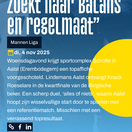
zoekt naar balans
en regelmaat”
Mannen Liga
di, 4 nov 2025
Woensdagavond krijgt sportcomplex Schotte in
Aalst (Erembodegem) een topaffiche
voorgeschoteld. Lindemans Aalst ontvangt Knack
Roeselare in de kwartfinale van de Belgische
beker. Een scherp duel, ‘alles of niets’, waarin Aalst
hoopt zijn wisselvallige start door te spoelen met
een referentiematch. Misschien met een
verrassend topresultaat.