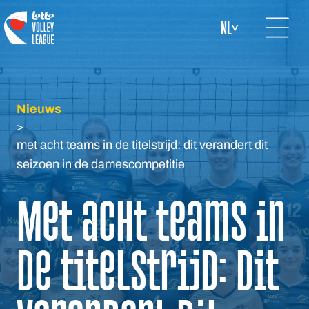
Open mai
logo-white
NL
Nieuws
>
met acht teams in de titelstrijd: dit verandert dit
seizoen in de damescompetitie
Met acht teams in
de titelstrijd: dit