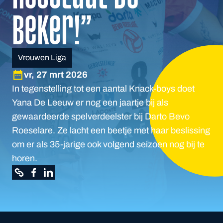
beker!”
Vrouwen Liga
vr, 27 mrt 2026
In tegenstelling tot een aantal Knack-boys doet
Yana De Leeuw er nog een jaartje bij als
gewaardeerde spelverdeelster bij Darto Bevo
Roeselare. Ze lacht een beetje met haar beslissing
om er als 35-jarige ook volgend seizoen nog bij te
horen.