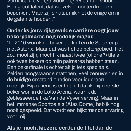
Verhelst, die vorige week nog 35 punten scoorde.
Een groot talent, dat we zeker moeten kunnen
beperken. Maar zij is natuurlijk niet de enige om in
de gaten te houden.”
Ondanks jouw rijkgevulde carrière oogt jouw
bekerpalmares nog redelijk mager.
“In 2010 won ik de beker, de titel en de Supercup
met Asterix. Maar dat was het op bekergebied. Het
zou mooi zijn, mocht ik naast twee (of drie?) titels
ook twee bekers op mijn palmares hebben staan.
Een bekerfinale is echter altijd iets speciaals.
Zelden hoogstaande matchen, veel zenuwen en in
de huidige omstandigheden voor iedereen
moeilijk. Bijkomend is er het feit dat ik mijn eerste
beker won in de Lotto Arena, waar ik de
geblesseerde Ilka Van de Vyver verving. Maar in
het immense Sportpaleis (Afas Dome) heb ik nog
nooit gespeeld. Dat wordt een bijkomende ervaring
voor mij.”
Als je mocht kiezen: eerder de titel dan de