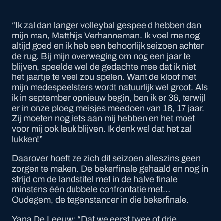
“Ik zal dan langer volleybal gespeeld hebben dan
mijn man, Matthijs Verhanneman. Ik voel me nog
altijd goed en ik heb een behoorlijk seizoen achter
de rug. Bij mijn overweging om nog een jaar te
blijven, speelde wel de gedachte mee dat ik niet
het jaartje te veel zou spelen. Want de kloof met
mijn medespeelsters wordt natuurlijk wel groot. Als
ik in september opnieuw begin, ben ik er 36, terwijl
er in onze ploeg meisjes meedoen van 16, 17 jaar.
Zij moeten nog iets aan mij hebben en het moet
voor mij ook leuk blijven. Ik denk wel dat het zal
lukken!”
Daarover hoeft ze zich dit seizoen alleszins geen
zorgen te maken. De bekerfinale gehaald en nog in
strijd om de landstitel met in de halve finale
minstens één dubbele confrontatie met…
Oudegem, de tegenstander in die bekerfinale.
Yana De Leeuw: “Dat we eerst twee of drie