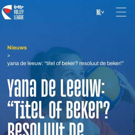
Open mai
logo-white
NL
Nieuws
>
yana de leeuw: “titel of beker? resoluut de beker!”
Yana De Leeuw:
“Titel of beker?
Resoluut de