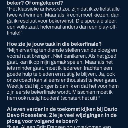
beker? Of omgekeerd?
“Het klassieke antwoord zou zijn dat ik ze liefst alle
twee wil winnen. Maar als ik echt moet kiezen, dan
ga ik resoluut voor bekerwinst. Die speciale sfeer,
een volle zaal, helemaal anders dan een play-off-
finale!”
Hoe zie je jouw taak in die bekerfinale?
“Mijn ervaring ten dienste stellen van de ploeg en
vooral rust brengen. Niet panikeren. Als het goed
gaat, kan ik op mijn gemak spelen. Maar als het
iets minder gaat, moet ik iedereen trachten een
goede hulp te bieden en rustig te blijven. Ja, ook
onze coach kan al eens enthousiast te keer gaan.
Weet je dat hij jonger is dan ik en dat het voor hem
zijn eerste bekerfinale wordt. Misschien moet ik
hem ook rustig houden!
(schatert het uit) “
Al even verder in de toekomst kijken bij Darto
Bevo Roeselare. Zie je veel wijzigingen in de
ploeg voor volgend seizoen?
“Nee. Alleen Britt Fransen zou overkomen van