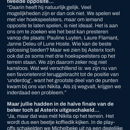
tweede opposite…
“Daarin heeft hij natuurlijk gelijk. Veel
mogelijkheden zijn er dan ook niet. We spelen wel
met vier hoekspeelsters, maar om iemand
opposite te laten spelen, is niet ideaal. Het is aan
ons om te zoeken wie het best kan presteren
vanop die plaats: Pauline Luyten, Laure Flamant,
Janne Deleu of Lune Hoste. Wie kan de beste
oplossing bieden? Maar we zien bij Asterix toch
ook dat ze soms met drie hoekspeelsters op het
terrein staan. We zijn daarom zeker nog niet
kansloos. Wat wel verschillend is: we zijn nu van
een favorietenrol teruggebracht tot de positie van
‘underdog’, want het grootste deel van de punten
kwam bij ons van Nikita. Als zij wegvalt, krijgen we
inderdaad een probleem.”
Maar jullie hadden in de halve finale van de
beker toch al Asterix uitgeschakeld…
“Ja, maar dat was mét Nikita op het terrein. Het
wordt dus een beetje koffiedik kijken. In de play-
offs schakelden we Michelbeke uit na een degelijke